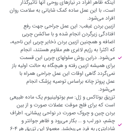
اینکه ظاهر افراد در نیازهای روحی آنها تاثیرگذار
است، با این عمل ساده کمک شایانی به سلامت روان
افراد می‌شود.
ازبین بردن غبغب: این عمل جراحی جهت رفع
افتادگی زیرگردن انجام شده و با ساکشن چربی
اضافه و همچنین ازبین بردن ذخایر چربی این ناحیه،
که اکثرا به رژیم لاغری هم مقاوم هستند، انجام
می‌شود. دراین روش سلولهای چربی این قسمت
برای همیشه ازبین رفته و هیچگاه به حالت اولیه باز
نمی‌گردد گاهی اوقات این عمل جراحی همراه با
عمل پروتز چانه براساس توصیه پزشک انجام
می‌شود.
تزریق بوتاکس و ژل: سم بوتولینیوم یک ماده طبیعی
است که برای فلج موقت عضلات صورت و از بین
بردن چین و چروک صورت در نواحی پیشانی، اطراف
چشم، دور لب و … بکار می‌رود و ظاهر جوانتر و
شادابتری به فرد می‌بخشد. معمولا این تزریق هر ۴-۶